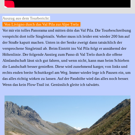
Auszug aus dem Tourbericht:
. Von Livigno durch das Val Pila zur Alpe Trela .
Vor mir ein tolles Panorama und mitten drin das Val Pila. Die Tourbeschreibung
verspricht dort tolle Singletrails. Vorher muss ich leider erst wieder 200 hm auf
der Straße kaputt machen. Unten in der Senke zweigt dann tatsächlich der
versprochene Singletrail ab. Beim Eintritt ins Val Pila folgt er annähernd der
Höhenlinie. Der folgende Anstieg zum Passo di Val Trelo durch die offene
Almlandschaft lässt sich gut fahren, und wenn nicht, kann man beim Schieben
die Landschaft besser genießen. Diese wird zunehmend karger, von links und
rechts enden breite Schuttkegel am Weg. Immer wieder lege ich Pausen ein, um
das alles richtig wirken zu lassen. Auf der Passhöhe wird das alles noch besser.
Wenn das kein Flow-Trail ist. Genüsslich gleite ich talwärts.