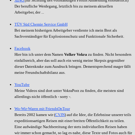
XING
(für Sichtung des vollständigen Profils Anmeldung erforderlich)
Der berufliche Werdegang, letztlich bis zu meinem aktuellen
Arbeitgeber, der ...
TÜV Süd Chemie Service GmbH
Bei meinem bisherigen Arbeitgeber verdiente ich mein Brot als
Sachverständiger für Explosionsschutz und Funktionale Sicherheit.
Facebook
Hier bin ich unter dem Namen
Volker Vokra
zu finden. Nicht besonders
einfallsreich, aber das soll auch ein wenig meine Skepsis gegenüber
dieser Datenkrake zum Ausdruck bringen. Dementsprechend mager fällt
meine Freundschaftsbilanz aus.
YouTube
Meine Videos sind dort unter VokraPorz zu finden, die meisten sind
allerdings nicht öffentlich - sorry -.
Wo-Wir-Waren mit FriendsOnTour
Bereits 2002 kamen wir (
CVJN
) auf die Idee, die Erlebnisse unserer teils
expeditionsartigen Reisen mit einer breiten Öffentlichkeit zu teilen.
Eine aufwändige Nachbereitung der stets individuellen Reisen haben
wir immer schon gemacht, so lag es nahe, diese Texte und Fotos auch für