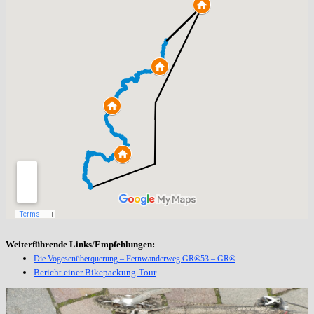
Weiterführende Links/Empfehlungen:
Die Vogesenüberquerung – Fernwanderweg GR®53 – GR®
Bericht einer Bikepackung-Tour