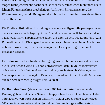
können wir uneingeschränkt empfehlen. Die dabei erklommenen
Höhenmeter
mögen nicht jedermanns Sache sein, aber dann darf man eben nicht nach Kreta
fahren. Für uns machten die Aufstiege, Abfahrten, Panoramasichten, die
Küstenpassagen, der MTB-Tag und die minoische Kultur den besonderen Reiz
dieser Reise aus.
Die für die vollständige Umrundung Kretas notwendigen
Fährpassagen
haben
uns zwar zweieinhalb Tage „gekostet“, an denen wir keine Kilometer auf den
Tacho bekommen haben, aber sie haben uns auch an Orte wie Loutro und Agia
Roumeli gebracht. Die abgeschiedene und exponierte Lage dieser Orte ist uns
in bester Erinnerung – hier hätte man gut noch ein paar Tage dran- und
abhängen können.
Die
Jahreszeit
schien für diese Tour gut gewählt. Ostern beginnt auf der Insel
die Saison, jedoch wirkt alles noch etwas verschlafen. In vielen Restaurants
saßen wir abends allein und konnten anfangs noch nicht abschätzen, ob es
überhaupt etwas zu essen gibt. Dementsprechend komfortabel ist die Situation
auf den
Straßen
: Wenig bis gar kein Verkehr.
Der
Radreiseführer
(siehe unten) aus 2006 hat uns beste Dienste bei der
Planung geleistet, da er ein Netz von Etappen beschreibt. Damit lässt sich die
Tour auch vor Ort noch schnell umplanen. Leider gibt es keine zugehörigen
GPS-Tracks, diese haben wir aufgrund der Beschreibungen selbst erstellt.