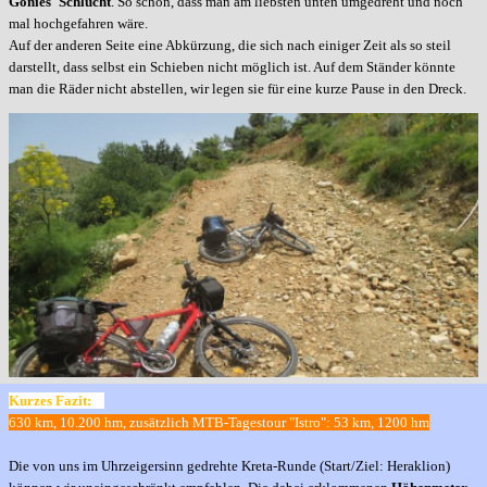
Gonies' Schlucht
. So schön, dass man am liebsten unten umgedreht und noch
mal hochgefahren wäre.
Auf der anderen Seite eine Abkürzung, die sich nach einiger Zeit als so steil
darstellt, dass selbst ein Schieben nicht möglich ist. Auf dem Ständer könnte
man die Räder nicht abstellen, wir legen sie für eine kurze Pause in den Dreck.
Kurzes Fazit:
630 km, 10.200 hm, zusätzlich
MTB-Tagestour "Istro": 53 km, 1200 hm
Die von uns im Uhrzeigersinn gedrehte Kreta-Runde (Start/Ziel: Heraklion)